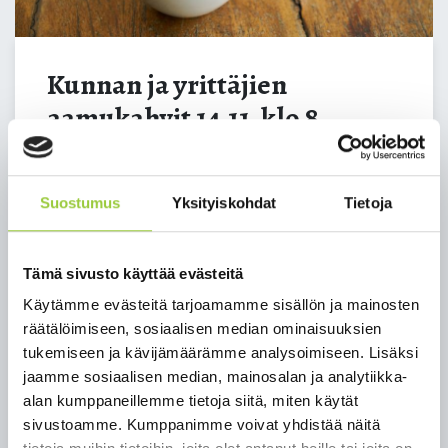
Kunnan ja yrittäjien
aamukahvit 14.11. klo 8
14.11.2023 08:00
Suostumus
Yksityiskohdat
Tietoja
Ohjelma:
Oppisopimuskoulutus työntekijän
Tämä sivusto käyttää evästeitä
rekrytoinnissa ja osaamisen kehittämisessä
Käytämme evästeitä tarjoamamme sisällön ja mainosten
/Kainuun ammattiopisto, Mirva Manninen
räätälöimiseen, sosiaalisen median ominaisuuksien
Täydennys- ja työelämän korttikoulutukset
tukemiseen ja kävijämäärämme analysoimiseen. Lisäksi
sekä yrityksille maksuton koulutusohjaus /
jaamme sosiaalisen median, mainosalan ja analytiikka-
Edukai Oy, Tiina Suoranta
alan kumppaneillemme tietoja siitä, miten käytät
Hankekatsaus
sivustoamme. Kumppanimme voivat yhdistää näitä
Muut ajankohtaiset asiat