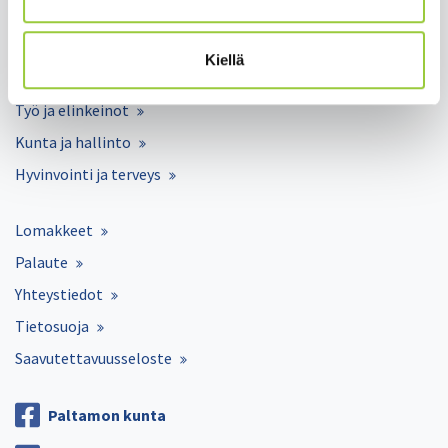
Asuminen ja ympäristö
Varhaiskasvatus ja opetus
Kiellä
Matkailu ja vapaa-aika
Työ ja elinkeinot
Kunta ja hallinto
Hyvinvointi ja terveys
Lomakkeet
Palaute
Yhteystiedot
Tietosuoja
Saavutettavuusseloste
Paltamon kunta