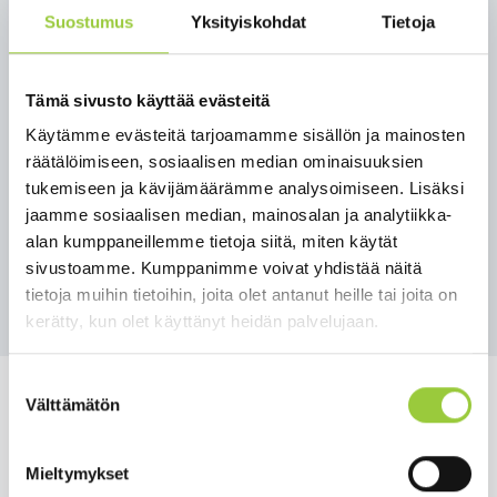
kulttuuriperinnössä on ainutlaatuista? Mitkä
Suostumus
Yksityiskohdat
Tietoja
paikat ja kohteet odottavat tulla uusin silmin
huomatuksi? Mitä taidetta kohteisiin voisi tuoda,
kun saa ideoida villisti?
Tämä sivusto käyttää evästeitä
Käytämme evästeitä tarjoamamme sisällön ja mainosten
Maanantaina 24.8.2020 klo 17-18.30 Paltamon
räätälöimiseen, sosiaalisen median ominaisuuksien
kesäteatterilla, Jokirannantie 4.
tukemiseen ja kävijämäärämme analysoimiseen. Lisäksi
Tilaisuuden järjestää Paltamon kunta ja Paltamo-
jaamme sosiaalisen median, mainosalan ja analytiikka-
Seura ry. Tervetuloa!
alan kumppaneillemme tietoja siitä, miten käytät
sivustoamme. Kumppanimme voivat yhdistää näitä
Takaisin tapahtumiin
tietoja muihin tietoihin, joita olet antanut heille tai joita on
kerätty, kun olet käyttänyt heidän palvelujaan.
Suostumuksen
Välttämätön
valinta
Mieltymykset
Salmelankuja 1, 88300 Paltamo