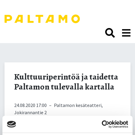
Siirry
sisältöön.
Kulttuuriperintöä ja
taidetta Paltamon
Kulttuuriperintöä ja taidetta
Paltamon tulevalla kartalla
tulevalla kartalla
24.08.2020 17:00
–
Paltamon kesäteatteri,
Jokirannantie 2
Tule keskustelemaan ja ideoimaan Paltamon
kulttuurikarttaa! Mikä paltamolaisessa