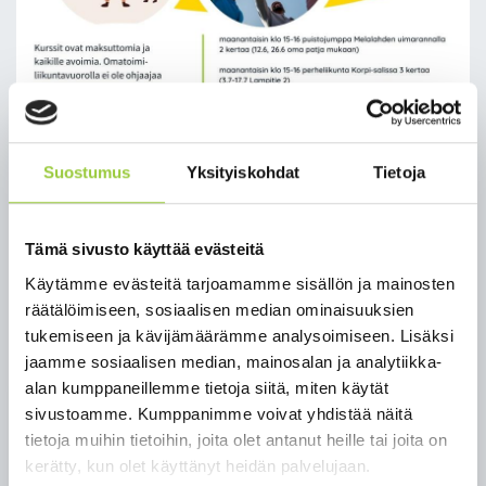
Suostumus
Yksityiskohdat
Tietoja
Tämä sivusto käyttää evästeitä
Käytämme evästeitä tarjoamamme sisällön ja mainosten
räätälöimiseen, sosiaalisen median ominaisuuksien
tukemiseen ja kävijämäärämme analysoimiseen. Lisäksi
jaamme sosiaalisen median, mainosalan ja analytiikka-
alan kumppaneillemme tietoja siitä, miten käytät
sivustoamme. Kumppanimme voivat yhdistää näitä
Kesä -heinäkuun
tietoja muihin tietoihin, joita olet antanut heille tai joita on
liikuntatarjonta
kerätty, kun olet käyttänyt heidän palvelujaan.