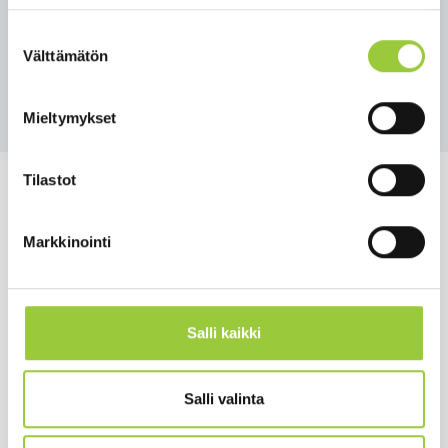
Suostumuksen
12.06.2023 15:00
Välttämätön
valinta
Takaisin tapahtumiin
Mieltymykset
Tilastot
Markkinointi
Salmelankuja 1, 88300 Paltamo
paltamon.kunta(at)paltamo.fi
y-tunnus 0188808-0
Salli kaikki
Asuminen ja ympäristö
Salli valinta
Varhaiskasvatus ja opetus
Matkailu ja vapaa-aika