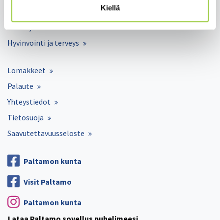
Kiellä
Työ ja elinkeinot
Kunta ja hallinto
Hyvinvointi ja terveys
Lomakkeet
Palaute
Yhteystiedot
Tietosuoja
Saavutettavuusseloste
Paltamon kunta
Visit Paltamo
Paltamon kunta
Lataa Paltamo sovellus puhelimeesi