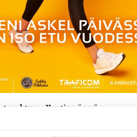
ä-tapahtuma Kontiomäessä
tiomäki, koulun piha