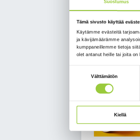
Kävelykipinä on kampa
Suostumus
ympäri Suomea.
Aloitamme Kontiomäen 
Tämä sivusto käyttää eväste
Yhteislenkille on mahd
Käytämme evästeitä tarjoama
alueella ja reitti mer
ja kävijämäärämme analysoim
koko perheen voimin!
kumppaneillemme tietoja siitä
olet antanut heille tai joita o
Suostumuksen
Välttämätön
valinta
Kiellä