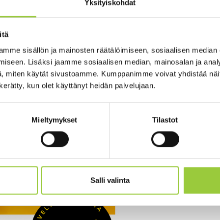
nja, joka haastaa kaikki suomalaiset kävelemään. Kävelykipinä-t
Yksityiskohdat
koulun pihalta yhteisellä alkulämmittelyllä, jonka jälkeen lähd
itä
ollista osallistua myös lastenvaunujen kanssa. Reitti kulkee Ko
mme sisällön ja mainosten räätälöimiseen, sosiaalisen median
kataan tapahtumaa varten. Tapahtuma on kaikille avoin ja maksut
iseen. Lisäksi jaamme sosiaalisen median, mainosalan ja analy
, miten käytät sivustoamme. Kumppanimme voivat yhdistää näitä t
n kerätty, kun olet käyttänyt heidän palvelujaan.
Mieltymykset
Tilastot
Salli valinta