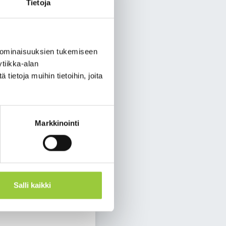
apahtumia järjestetään
Tietoja
emme yhteislenkille.
ntiomäen keskustan
 ominaisuuksien tukemiseen
on. Tervetuloa mukaan
tiikka-alan
ietoja muihin tietoihin, joita
Markkinointi
Salli kaikki