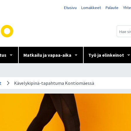
Etusivu
Lomakkeet
Palaute
Yhte
tus
Matkailu ja vapaa-aika
Työ ja elinkeinot
Kontiomäessä
t
Kävelykipinä-tapahtuma Kontiomäessä