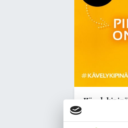
Kävelykipin
23.08.2022 17:00
–
Kon