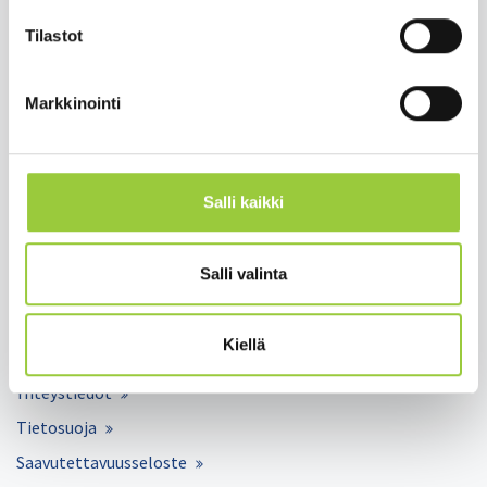
paltamon.kunta(at)paltamo.fi
y-tunnus 0188808-0
Tilastot
Asuminen ja ympäristö
Markkinointi
Varhaiskasvatus ja opetus
Matkailu ja vapaa-aika
Työ ja elinkeinot
Salli kaikki
Kunta ja hallinto
Hyvinvointi ja terveys
Salli valinta
Lomakkeet
Kiellä
Palaute
Yhteystiedot
Tietosuoja
Saavutettavuusseloste