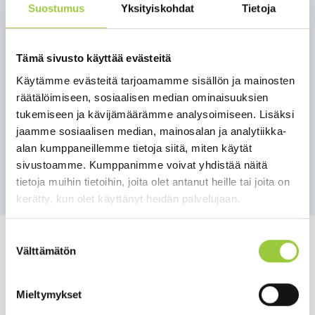
Suostumus
Yksityiskohdat
Tietoja
10.11.2021 klo 9.30 – 10.30 Paltamossa.
Paikkana on valtuustosali, Vaarankyläntie 7, 88300
Paltamo. Tilaisuuteen voi osallistua etäyhteydellä
Tämä sivusto käyttää evästeitä
myös Ristijärvellä ja Hyrynsalmella.
Käytämme evästeitä tarjoamamme sisällön ja mainosten
Esittelijöinä opinto-ohjaaja Auli Karhu ja opettaja
räätälöimiseen, sosiaalisen median ominaisuuksien
Riitta Jalkanen.
tukemiseen ja kävijämäärämme analysoimiseen. Lisäksi
jaamme sosiaalisen median, mainosalan ja analytiikka-
Tutustu ohjelmaan
tästä.
alan kumppaneillemme tietoja siitä, miten käytät
sivustoamme. Kumppanimme voivat yhdistää näitä
Takaisin tapahtumiin
tietoja muihin tietoihin, joita olet antanut heille tai joita on
kerätty, kun olet käyttänyt heidän palvelujaan.
Suostumuksen
Välttämätön
valinta
Salmelankuja 1, 88300 Paltamo
Mieltymykset