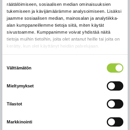
räätälöimiseen, sosiaalisen median ominaisuuksien
juhlapuhe
tukemiseen ja kävijämäärämme analysoimiseen. Lisäksi
lippuseremonia
jaamme sosiaalisen median, mainosalan ja analytiikka-
musiikkia
alan kumppaneillemme tietoja siitä, miten käytät
näytelmä
sivustoamme. Kumppanimme voivat yhdistää näitä
liikunta- ja kulttuuristipendien jakaminen
tietoja muihin tietoihin, joita olet antanut heille tai joita on
kerätty, kun olet käyttänyt heidän palvelujaan.
Juhlalounas klo 11.45 koulun ruokasalissa
lounaslipun 25.11. mennessä lunastaneille.
Suostumuksen
Lounaslipun hinta 8 e/henkilö. Varaukset
Välttämätön
valinta
sähköpostitse leila.rajander@paltamo.fi,
lounasliput haetaan pääkirjastolta, Korpitie 9
Mieltymykset
Juhlavieraille on kahvitarjoilu juhlan jälkeen
ja koululla avoimet ovet, jolloin on mahdollista
tutustua monitoimikeskuksen tiloihin
Tilastot
Lämpimästi tervetuloa!
Markkinointi
Takaisin tapahtumiin