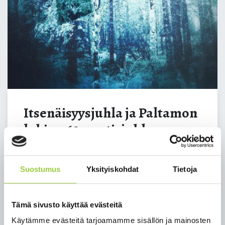
Itsenäisyysjuhla ja Paltamon
lukion 60-vuotisjuhla
02.12.2022 13:00
–
Korpisali, Lampitie 2
Suostumus
Yksityiskohdat
Tietoja
Vietämme Paltamon kunnan itsenäisyysjuhlaa ja
Paltamon lukion 60-vuotisjuhlaa perjantaina 2.12.
klo 13 Korpisalissa, Lampitie 2.
Tämä sivusto käyttää evästeitä
Käytämme evästeitä tarjoamamme sisällön ja mainosten
Ohjelmassa mm.