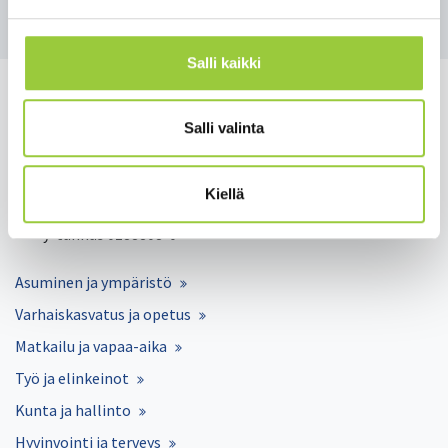
Salli kaikki
Salli valinta
Salmelankuja 1, 88300 Paltamo
Kiellä
paltamon.kunta(at)paltamo.fi
y-tunnus 0188808-0
Asuminen ja ympäristö
Varhaiskasvatus ja opetus
Matkailu ja vapaa-aika
Työ ja elinkeinot
Kunta ja hallinto
Hyvinvointi ja terveys