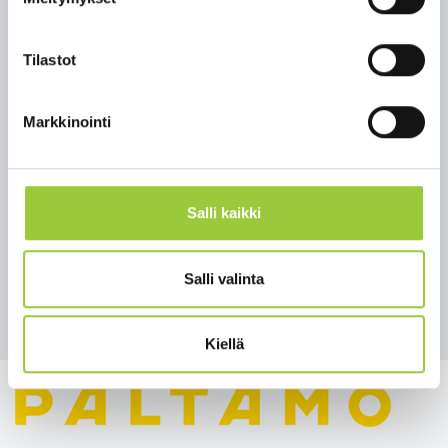
n. klo 16:30 Saapuminen Melalahden
satamaan
Kahvit Lahtelassa
Tilastot
Einoa-duon konsertti Lahtelan salissa klo
16.45-17.30
Markkinointi
Pizzaruokailu halukkaille
omakustannehintaan (tilaukset ennakkoon
laivaristeilyn aikana) tai vaeltelua
Melalahdessa
Salli kaikki
klo 18:15 Laiva lähtee Melalahdesta
n. klo 20:00 Laiva Metelinniemen satamassa
Salli valinta
Takaisin tapahtumiin
Kiellä