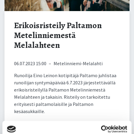
Erikoisristeily Paltamon
Metelinniemestä
Melalahteen
06.07.2023 15:00
–
Metelinniemi-Melalahti
Runoilija Eino Leinon kotipitäjä Paltamo juhlistaa
runoilijan syntymäpäivää 6.7.2023 järjestettävällä
erikoisristeilyllä Paltamon Metelinniemestä
Melalahteen ja takaisin. Risteily on tarkoitettu
erityisesti paltamolaisille ja Paltamon
kesäasukkaille.
Lipun hinta on 30 e/henkilö. Ilmoittaudu viim. 1.6.
salla.korhonen@paltamo.fi, niin saat