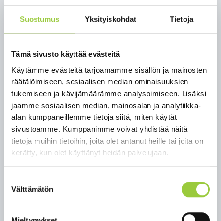
lipunvarauslinkin.
Suostumus
Yksityiskohdat
Tietoja
Risteilyllä matkaamme Paltamon
Metelinniemestä Melalahteen, jossa rantaudumme
ja nautimme kahvit sekä Einoa-duon konsertista
Tämä sivusto käyttää evästeitä
Lahtelan salissa. Palaamme höyrylaivalla
Käytämme evästeitä tarjoamamme sisällön ja mainosten
Melalahdesta Metelinniemeen illalla Paltaselän
räätälöimiseen, sosiaalisen median ominaisuuksien
upeita maisemia ihastellen.
tukemiseen ja kävijämäärämme analysoimiseen. Lisäksi
Tervetuloa mukaan tälle ainutlaatuiselle
jaamme sosiaalisen median, mainosalan ja analytiikka-
aikamatkalle Eino Leinon mielenmaisemiin!
alan kumppaneillemme tietoja siitä, miten käytät
sivustoamme. Kumppanimme voivat yhdistää näitä
Risteilyn aikataulu
tietoja muihin tietoihin, joita olet antanut heille tai joita on
kerätty, kun olet käyttänyt heidän palvelujaan.
klo 15:00 Risteilyn lähtö Paltamo,
Metelinniemen satama
Kahvitarjoilu risteilyn aikan
Suostumuksen
Välttämätön
Tarinoita höyrylaivojen ja Kouta-laivan
valinta
historiasta
Laivabaari palvelee
Mieltymykset