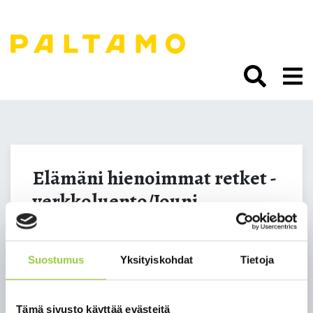
Siirry
sisältöön.
Elämäni hienoimmat
retket -
Elämäni hienoimmat retket -
verkkoluento/Jouni
verkkoluento/Jouni
Laaksonen
Laaksonen
Suostumus
Yksityiskohdat
Tietoja
17.01.2024 18:00
Saat linkin maksuttomalle luennolle
Tämä sivusto käyttää evästeitä
ilmoittautumalla uusi.opistopalvelut.fi/paltamo