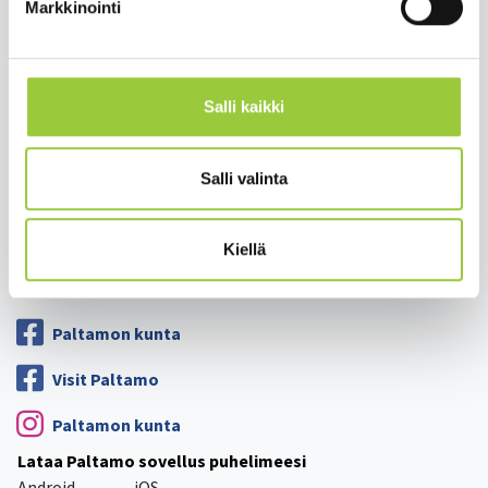
Työ ja elinkeinot
Markkinointi
Kunta ja hallinto
Hyvinvointi ja terveys
Salli kaikki
Lomakkeet
Palaute
Salli valinta
Yhteystiedot
Tietosuoja
Kiellä
Saavutettavuusseloste
Paltamon kunta
Visit Paltamo
Paltamon kunta
Lataa Paltamo sovellus puhelimeesi
Android
iOS