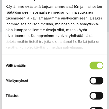
Paltamon kansalaisopisto
Käytämme evästeitä tarjoamamme sisällön ja mainosten
räätälöimiseen, sosiaalisen median ominaisuuksien
Takaisin tapahtumiin
tukemiseen ja kävijämäärämme analysoimiseen. Lisäksi
jaamme sosiaalisen median, mainosalan ja analytiikka-
alan kumppaneillemme tietoja siitä, miten käytät
sivustoamme. Kumppanimme voivat yhdistää näitä
tietoja muihin tietoihin, joita olet antanut heille tai joita on
kerätty, kun olet käyttänyt heidän palvelujaan.
Salmelankuja 1, 88300 Paltamo
Suostumuksen
Välttämätön
paltamon.kunta(at)paltamo.fi
valinta
y-tunnus 0188808-0
Mieltymykset
Asuminen ja ympäristö
Varhaiskasvatus ja opetus
Tilastot
Matkailu ja vapaa-aika