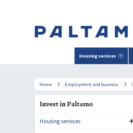
To
content.
Housing services
Invest in Paltamo project
Home
Employment and business
Invest in Paltamo
Housing services