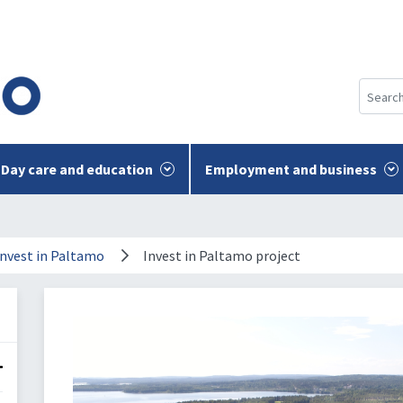
Day care and education
Employment and business
Invest in Paltamo
Invest in Paltamo project