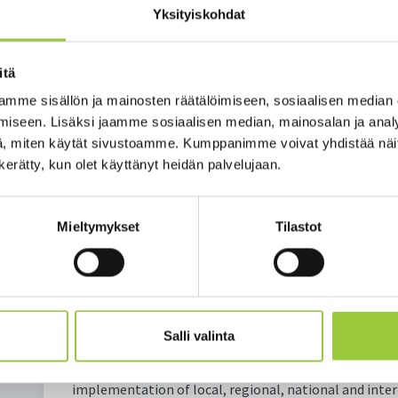
Yksityiskohdat
itä
mme sisällön ja mainosten räätälöimiseen, sosiaalisen median
iseen. Lisäksi jaamme sosiaalisen median, mainosalan ja analy
, miten käytät sivustoamme. Kumppanimme voivat yhdistää näitä t
Financing: Funding granted by the European Regiona
n kerätty, kun olet käyttänyt heidän palvelujaan.
Finland EUR 105,000; funding granted by the municipa
Period of activity: 1 May 2021–31 March 2023
Budget for the entire period of activity: EUR 150,000
Mieltymykset
Tilastot
Share of the municipality of Paltamo: EUR 45,000
Project Manager: Esa Järvenoja
The business environment in Paltamo is facing major 
bioproduct mill. The population of the municipality is
Salli valinta
the mill’s construction stage and dozens – even hund
from the project. The purpose of the Invest in Palta
implementation of local, regional, national and inte