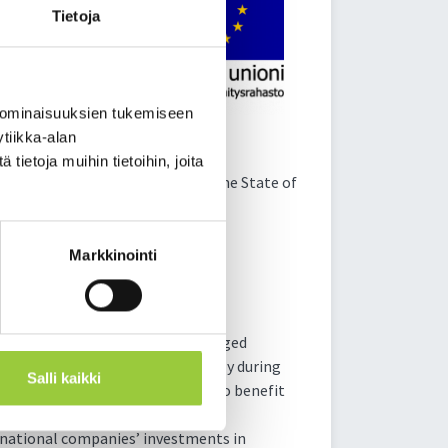
Tietoja
 ominaisuuksien tukemiseen
tiikka-alan
ietoja muihin tietoihin, joita
l Development Fund (ERDF) and the State of
lity of Paltamo EUR 45,000.
Markkinointi
changes as a result of the envisaged
 expected to increase significantly during
Salli kaikki
reds – of companies are seeking to benefit
mo project is to promote the
rnational companies’ investments in