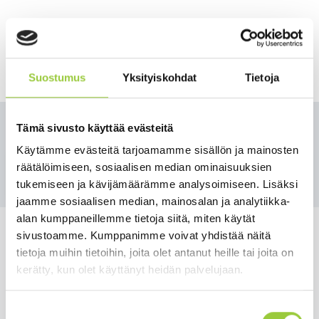
To
content.
Suostumus
Yksityiskohdat
Tietoja
Tämä sivusto käyttää evästeitä
Employment and
Käytämme evästeitä tarjoamamme sisällön ja mainosten
Employment and business
räätälöimiseen, sosiaalisen median ominaisuuksien
business
tukemiseen ja kävijämäärämme analysoimiseen. Lisäksi
jaamme sosiaalisen median, mainosalan ja analytiikka-
alan kumppaneillemme tietoja siitä, miten käytät
sivustoamme. Kumppanimme voivat yhdistää näitä
tietoja muihin tietoihin, joita olet antanut heille tai joita on
kerätty, kun olet käyttänyt heidän palvelujaan.
Salmelankuja 1, 88300 Paltamo
paltamon.kunta(at)paltamo.fi
Suostumuksen